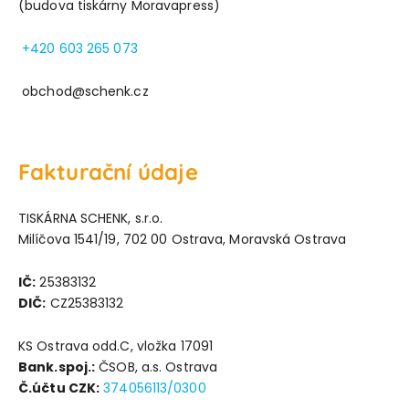
(budova tiskárny Moravapress)
+420 603 265 073
obchod@schenk.cz
Fakturační údaje
TISKÁRNA SCHENK, s.r.o.
Milíčova 1541/19, 702 00 Ostrava, Moravská Ostrava
IČ:
25383132
DIČ:
CZ25383132
KS Ostrava odd.C, vložka 17091
Bank.spoj.:
ČSOB, a.s. Ostrava
Č.účtu CZK:
374056113/0300