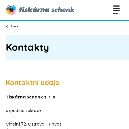
Tiskárna
Menu
Schenk
-
Úvod
Komplexní
tiskový
Kontakty
servis
Kontaktní údaje
Tiskárna Schenk s. r. o.
expedice zakázek:
Cihelní 72, Ostrava – Přívoz