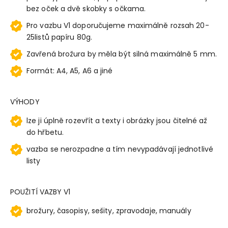
bez oček a dvě skobky s očkama.
Pro vazbu V1 doporučujeme maximálně rozsah 20-
25listů papíru 80g.
Zavřená brožura by měla být silná maximálně 5 mm.
Formát: A4, A5, A6 a jiné
VÝHODY
lze ji úplně rozevřít a texty i obrázky jsou čitelné až
do hřbetu.
vazba se nerozpadne a tím nevypadávají jednotlivé
listy
POUŽITÍ VAZBY V1
brožury, časopisy, sešity, zpravodaje, manuály