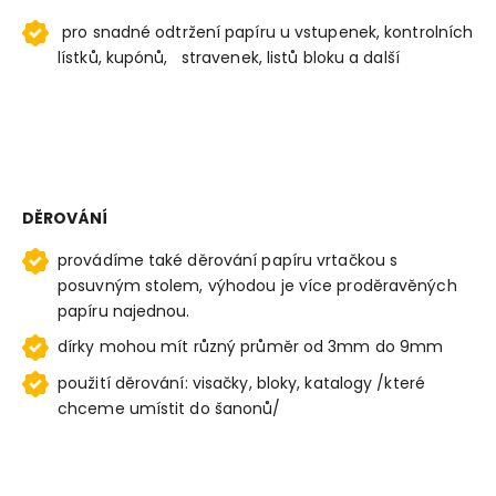
pro snadné odtržení papíru u vstupenek, kontrolních
lístků, kupónů, stravenek, listů bloku a další
DĚROVÁNÍ
provádíme také děrování papíru vrtačkou s
posuvným stolem, výhodou je více proděravěných
papíru najednou.
dírky mohou mít různý průměr od 3mm do 9mm
použití děrování: visačky, bloky, katalogy /které
chceme umístit do šanonů/