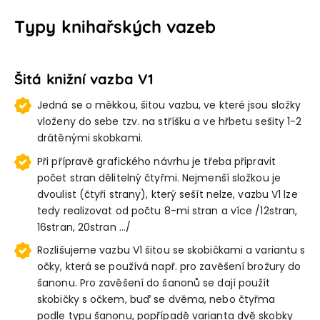
Typy knihařských vazeb
Šitá knižní vazba V1
Jedná se o měkkou, šitou vazbu, ve které jsou složky
vloženy do sebe tzv. na stříšku a ve hřbetu sešity 1-2
drátěnými skobkami.
Při přípravě grafického návrhu je třeba připravit
počet stran dělitelný čtyřmi. Nejmenší složkou je
dvoulist (čtyři strany), který sešít nelze, vazbu V1 lze
tedy realizovat od počtu 8-mi stran a více /12stran,
16stran, 20stran …/
Rozlišujeme vazbu V1 šitou se skobičkami a variantu s
očky, která se používá např. pro zavěšení brožury do
šanonu. Pro zavěšení do šanonů se dají použít
skobičky s očkem, buď se dvěma, nebo čtyřma
podle typu šanonu, popřípadě varianta dvě skobky