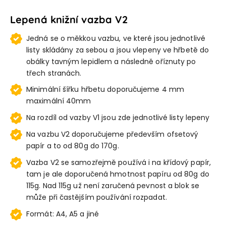
Lepená knižní vazba V2
Jedná se o měkkou vazbu, ve které jsou jednotlivé
listy skládány za sebou a jsou vlepeny ve hřbetě do
obálky tavným lepidlem a následně oříznuty po
třech stranách.
Minimální šířku hřbetu doporučujeme 4 mm
maximální 40mm
Na rozdíl od vazby V1 jsou zde jednotlivé listy lepeny
Na vazbu V2 doporučujeme především ofsetový
papír a to od 80g do 170g.
Vazba V2 se samozřejmě používá i na křídový papír,
tam je ale doporučená hmotnost papíru od 80g do
115g. Nad 115g už není zaručená pevnost a blok se
může při častějším používání rozpadat.
Formát: A4, A5 a jiné