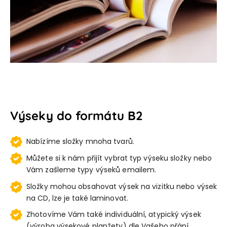
Výseky do formátu B2
Nabízíme složky mnoha tvarů.
Můžete si k nám přijít vybrat typ výseku složky nebo
Vám zašleme typy výseků emailem.
Složky mohou obsahovat výsek na vizitku nebo výsek
na CD, lze je také laminovat.
Zhotovíme Vám také individuální, atypický výsek
(výroba výsekové planžety) dle Vašeho přání.